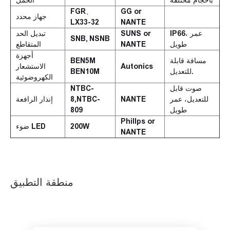
بأحجام مختلفة
الحمل
FGR、
GG or
جهاز محدد
LX33-32
NANTE
IP66، عمر
SUNS or
تبديل الحد
SNB, NSNB
طويل
NANTE
المتقاطع
أجهزة
مسافة قابلة
BEN5M
Autonics
الاستشعار
للتعديل.
BEN10M
الكهروضوئية
صوت قابل
NTBC-
للتعديل، عمر
NANTE
8,NTBC-
إنذار الرافعة
طويل
809
Phillps or
200W
ضوء LED
NANTE
منطقة التطبيق