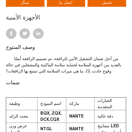
تحميل
اتصل بنا
بسأل
الأجهزة الأمنية
وصف المنتوج
من أجل ضمان التشغيل الآمن للرافعة، تم تصميم الرافعة أيضًا
بالعديد من أجهزة السلامة لحماية سلامة الماكينة والمشغلين في حالة
وقوع حادث. إذًا، ما هي ميزات السلامة التي تتمتع بها الرافعات؟
سمات
الخيارات
ماركة
اسم النموذج
وظيفة
المتقدمة
BQX, ZQX,
دقة عالية
NANTE
محدد الزائد
DCX,CQX
مصابيح LED
عرض وزن
NTGL
NANTE