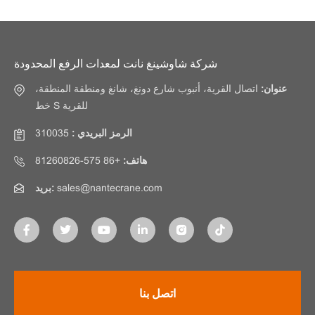
شركة شاوشينغ نانت لمعدات الرفع المحدودة
عنوان:
اتصال القرية، أنبوب شارع دونغ، شانغ ومنطقة المنطقة،
خط S للقرية
الرمز البريدي :
310035
هاتف:
+86 575-81260826
sales@nantecrane.com
بريد:
اتصل بنا