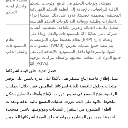
منطقة تجميع
الطويلة، ولوحات التحكم في الرفع، ولوحات التحكم
واختبار لوحة
الذكية للرافعات، بالإضافة إلى أنظمة التحكم الكهربائية
التحكم
المختلفة المصممة خصيصًا. علاوة على ذلك، يمكننا إجراء
اختبارات وظيفية ووقائية آلية للوحات التحكم القياسية.
لتقليل تكاليف العمالة وتعزيز الكفاءة التشغيلية، أنشأت
شركة نانتي نظامًا ذكيًا للمستودعات والنقل. وبناءً على
نظام تخطيط موارد المؤسسات (ERP) ونظام إدارة
نظام
المستودعات (WMS)، يتم تنفيذ جميع عمليات تخزين
المستودعات
المواد واسترجاعها داخل المستودع، بالإضافة إلى نقل
والنقل الذكي
جميع المواد إلى منطقة التجميع، بواسطة مركبات موجهة
آليًا (AGVs).
فصل جديد: خلق قيمة لشركائنا
يمثل إطلاق قاعدة إنتاج سيلفر هيل تأكيدًا على قدرة نانتس على توفير
منتجات وحلول تنافسية للغاية لشركائنا العالميين. فمن خلال العمليات
الرقمية، نجح المصنع في تقليص دورات الإنتاج وأوقات التسليم بشكل
ملحوظ. علاوة على ذلك، عززت عمليات التصنيع عالية الدقة ومعدات
الطلاء المتطورة من استقرار المنتجات وموثوقيتها. نانتس مستعدة
لخدمة المزيد من المشاريع ومواصلة خلق القيمة لشركائها العالميين.