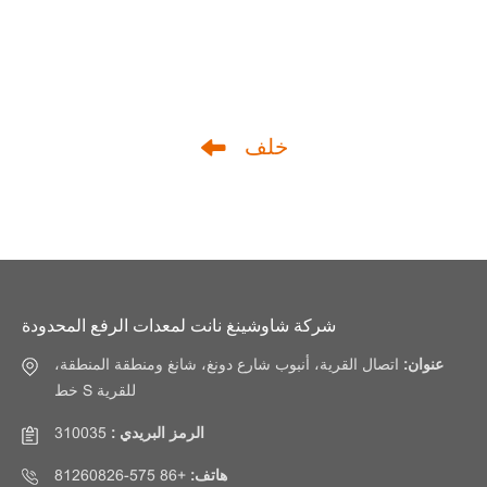
خلف
شركة شاوشينغ نانت لمعدات الرفع المحدودة
عنوان:
اتصال القرية، أنبوب شارع دونغ، شانغ ومنطقة المنطقة،
خط S للقرية
الرمز البريدي :
310035
هاتف:
+86 575-81260826