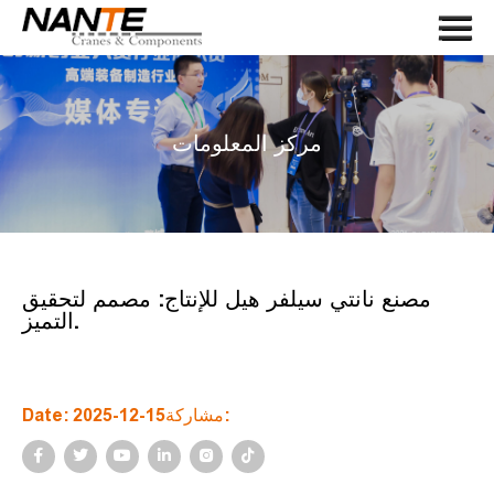
Menu
صفحة الغلاف
في ما يخصنا
مركز المعلومات
رعب
مكونات الرافعة
طلب
يخدم
مصنع نانتي سيلفر هيل للإنتاج: مصمم لتحقيق
التميز.
أخبار
اتصل بنا
Date: 2025-12-15مشاركة:
LANGUAGE
بحث