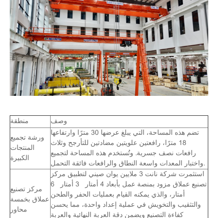
وصف
منطقة
تضم هذه المساحة، التي يبلغ عرضها 30 مترًا وارتفاعها
ورشة تجميع
18 مترًا، رافعتين علويتين مضادتين للتأرجح وثلاث
المنتجات
رافعات نصف جسرية. وتُستخدم هذه المساحة لتجميع
الكبيرة
واختبار المعدات واسعة النطاق والرافعات فائقة التحمل.
استثمرت شركة نانت 3 ملايين يوان صيني لتطبيق مركز
تصنيع عملاق مزود بمنصة عمل بأبعاد 4 أمتار × 3 أمتار × 6
مركز تصنيع
أمتار، والذي يمكنه القيام بعمليات الحفر والطحن
عملاق بخمسة
والتثقيب والتخويش في عملية إعداد واحدة، مما يحسن
محاور
كفاءة التصنيع ويضمن دقة العربة النهائية والعربة