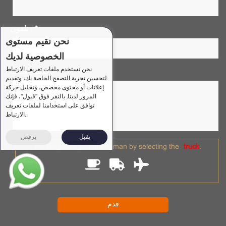
تلفون . *
نحن نقيم مستوى
الخصوصية لديك
نحن نستخدم ملفات تعريف الارتباط
وصف الطلب *
لتحسين تجربة التصفح الخاصة بك، وتقديم
إعلانات أو محتوى مخصص، وتحليل حركة
المرور لدينا. بالنقر فوق "قبول"، فإنك
توافق على استخدامنا لملفات تعريف
الارتباط.
يقبل
يرفض
Please prove you are human by selecting the
truck
.