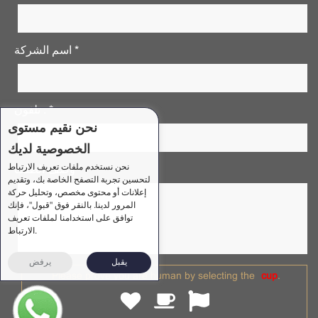
اسم الشركة *
تلفون . *
نحن نقيم مستوى
الخصوصية لديك
نحن نستخدم ملفات تعريف الارتباط
وصف الطلب *
لتحسين تجربة التصفح الخاصة بك، وتقديم
إعلانات أو محتوى مخصص، وتحليل حركة
المرور لدينا. بالنقر فوق "قبول"، فإنك
توافق على استخدامنا لملفات تعريف
الارتباط.
يقبل
يرفض
Please prove you are human by selecting the
cup
.