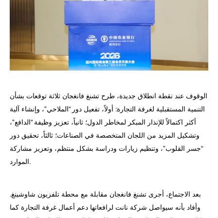
الوقوف عند نقطة انطلاق جديدة، طرح تشنغ فانغجان ثلاثة توقعات بشأن
التنمية المستقبلية لغرفة التجارة: أولاً، تفعيل دور “الملاحي”، وإنشاء آلية
أكثر اكتمالاً للإنذار المبكر لمخاطر الدول؛ ثانياً، تعزيز وظيفة “الدافع”،
وتشكيل المزيد من اللجان المتخصصة في الصناعات؛ ثالثاً، تحقيق دور
“جسر القلوب”، وتنظيم زيارات ودراسة بشكل منتظم، وتعزيز مشاركة
الموارد.
بعد الاجتماع، أجرى تشنغ فانغجان مقابلة مع محطة تلفزيون شاوشينغ.
وأفاد بأنه سيواصل شركة نانت لرافعاتها دعم أعمال غرفة التجارة كما