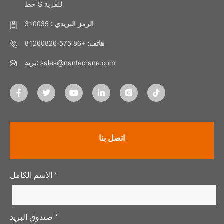
خط S للقرية
الرمز البريدي :
310035
هاتف:
+86 575-81260826
sales@nantecrane.com
بريد:
اتصل بنا
الاسم الكامل *
صندوق البريد *