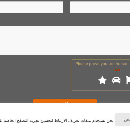
Please prove you are human b
car
.
فض
نحن نستخدم ملفات تعريف الارتباط لتحسين تجربة التصفح الخاصة بك،
الحقوق محفوظة. شركة شاوشينغ نانت كرين للمعدات المحدودة سياسة الخص