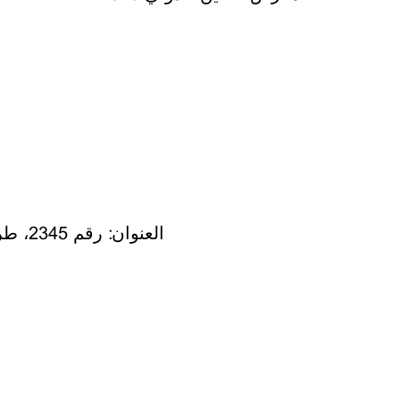
العنوان: رقم 2345، طريق لونغيانغ، منطقة بودونغ الجديدة، شنغهاي، الصين