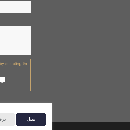
y selecting the
يقبل
ير
نانتكرين.
جميع 