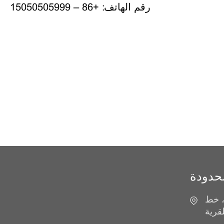
رقم الهاتف: +86 – 15050505999
محدودة
خط S
لقرية