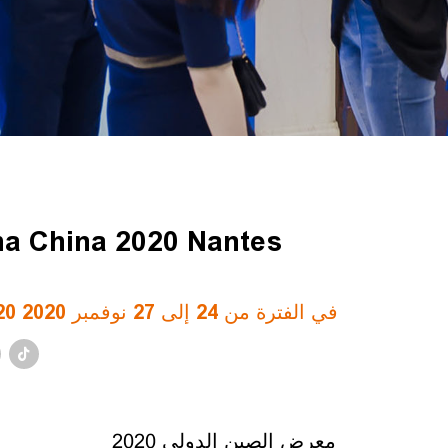
نحن ندعوك بصدق لزيارة جناح  2020 Nantes
ستشارك مدينة نانت في معرض Buama China 2020 في الفترة من 24 إلى 27 نوفمبر 2020
2020 معرض الصين الدولي