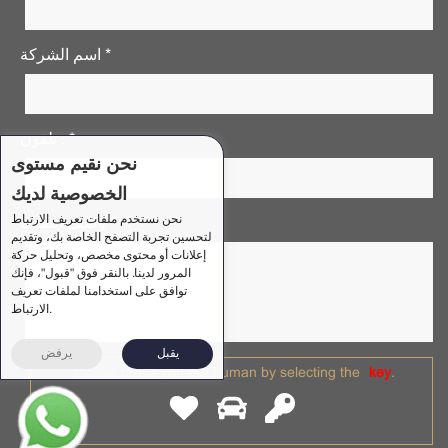
اسم الشركة *
تلفون . *
نحن نقيم مستوى
الخصوصية لديك
نحن نستخدم ملفات تعريف الارتباط
وصف الطلب *
لتحسين تجربة التصفح الخاصة بك، وتقديم
إعلانات أو محتوى مخصص، وتحليل حركة
المرور لدينا. بالنقر فوق "قبول"، فإنك
توافق على استخدامنا لملفات تعريف
الارتباط.
يقبل
يرفض
Please prove you are human by selecting the
key
.