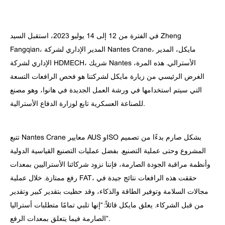
في الفترة من 12 إلى 14 يوليو 2023، استقبل السيد Zheng
Fangqian، المدير الإداري لشركة Nantes Crane، مايكل، المدير
الإداري لشركة HDMECH، شريك Nantes الأسترالي. هذه المرة،
الغرض الرئيسي من زيارة مايكل لشركتنا هو فحص الرافعات التسعة
التي سيتم استخدامها في ورشة العمل الجديدة في هانوا، وهو مصنع
للصناعة العسكرية تابع لوزارة الدفاع الأسترالية.
تتبع Nantes Crane معايير AUS وISO بشكل صارم بدءًا من تصميم
المشروع وحتى عملية التصنيع. بفضل عمليات التصنيع القياسية الدولية
وأنظمة مراقبة الجودة الصارمة، فإننا نزود شركائنا الأستراليين بمعدات
رفع ممتازة. خلال عملية FAT، حققت هذه الرافعات نتائج جيدة في
مجالات السلامة وتوفير الطاقة والذكاء، وقد حظيت بتقدير كبير وتقدير
من قبل الشركاء. يعلق مايكل قائلاً: “إنها تلبي تمامًا متطلبات أستراليا
الصارمة فيما يتعلق بمعدات الرفع”.