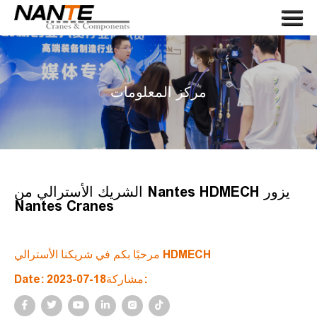
Menu
صفحة الغلاف
في ما يخصنا
مركز المعلومات
رعب
مكونات الرافعة
طلب
يخدم
الشريك الأسترالي من Nantes HDMECH يزور
Nantes Cranes
أخبار
اتصل بنا
مرحبًا بكم في شريكنا الأسترالي HDMECH
LANGUAGE
Date: 2023-07-18مشاركة:
بحث