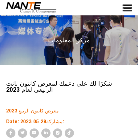
Menu
صفحة الغلاف
في ما يخصنا
مركز المعلومات
رعب
مكونات الرافعة
طلب
يخدم
شكرًا لك على دعمك لمعرض كانتون نانت
الربيعي لعام 2023
أخبار
اتصل بنا
2023 معرض كانتون الربيع
LANGUAGE
Date: 2023-05-29مشاركة:
بحث