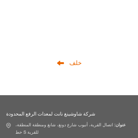
خلف
شركة شاوشينغ نانت لمعدات الرفع المحدودة
عنوان:
اتصال القرية، أنبوب شارع دونغ، شانغ ومنطقة المنطقة،
خط S للقرية