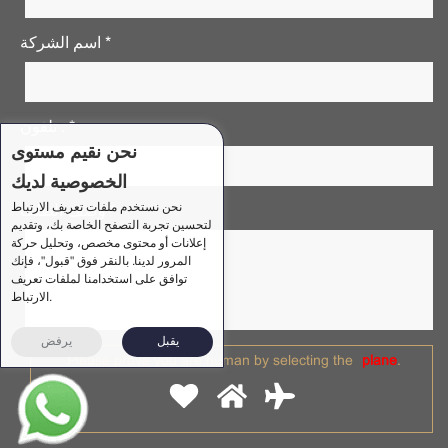
اسم الشركة *
تلفون . *
نحن نقيم مستوى
الخصوصية لديك
نحن نستخدم ملفات تعريف الارتباط
وصف الطلب *
لتحسين تجربة التصفح الخاصة بك، وتقديم
إعلانات أو محتوى مخصص، وتحليل حركة
المرور لدينا. بالنقر فوق "قبول"، فإنك
توافق على استخدامنا لملفات تعريف
الارتباط.
يقبل
يرفض
Please prove you are human by selecting the
plane
.